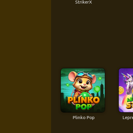
StrikerX
Plinko Pop
Lepr