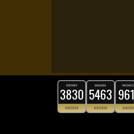
SYDNEY
SAKURA
INCHE
3830
5463
96
6/8/2026
6/8/2026
6/8/20