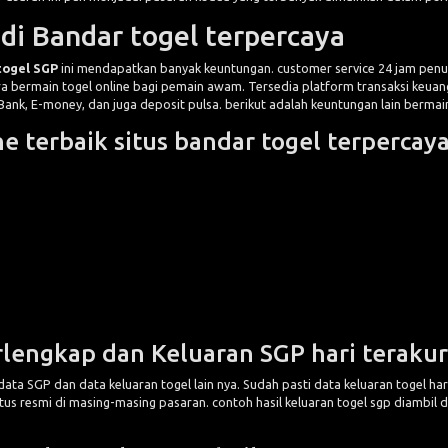
i Bandar togel terpercaya
togel SGP
ini mendapatkan banyak keuntungan. customer service 24 jam penuh
a bermain togel online bagi pemain awam. Tersedia platform transaksi keua
a Bank, E-money, dan juga deposit pulsa. berikut adalah keuntungan lain bermai
ne terbaik situs bandar togel terpercay
rlengkap dan Keluaran SGP hari terakur
 data SGP dan data keluaran togel lain nya. Sudah pasti data keluaran togel hari
tus resmi di masing-masing pasaran. contoh hasil keluaran togel sgp diambil d
Togel Hongkong terbaik