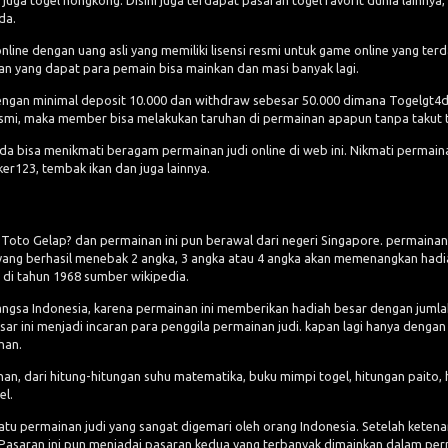
da.
online dengan uang asli yang memiliki lisensi resmi untuk game online yang te
ikan yang dapat para pemain bisa mainkan dan masi banyak lagi.
ngan minimal deposit 10.000 dan withdraw sebesar 50.000 dimana Togelgt4d 
esmi, maka member bisa melakukan taruhan di permainan apapun tanpa takut t
 bisa menikmati beragam permainan judi online di web ini. Nikmati permaina
ker123, tembak ikan dan juga lainnya.
 Toto Gelap? dan permainan ini pun berawal dari negeri Singapore. permainan
 yang berhasil menebak 2 angka, 3 angka atau 4 angka akan memenangkan hadi
a di tahun 1968 sumber
wikipedia
.
angsa Indonesia, karena permainan ini memberikan hadiah besar dengan jumla
r ini menjadi incaran para penggila permainan judi. kapan lagi hanya dengan 
han.
inan, dari hitung-hitungan suhu matematika,
buku mimpi
togel, hitungan paito,
el.
atu permainan judi yang sangat digemari oleh orang Indonesia. Setelah keten
Pasaran ini pun menjadai pasaran kedua yang terbanyak dimainkan dalam per