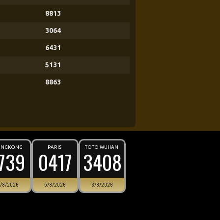
8813
3064
6431
5131
8863
ONGKONG
PARIS
TOTO WUHAN
739
0417
3408
/8/2026
5/8/2026
6/8/2026