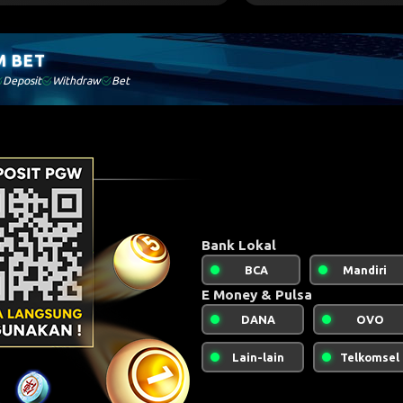
M BET
Deposit
Withdraw
Bet
Bank Lokal
BCA
Mandiri
E Money & Pulsa
DANA
OVO
Lain-lain
Telkomsel