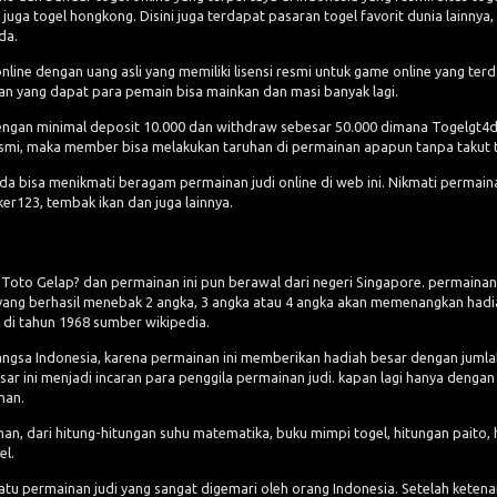
 juga togel hongkong. Disini juga terdapat pasaran togel favorit dunia lainnya
da.
online dengan uang asli yang memiliki lisensi resmi untuk game online yang te
ikan yang dapat para pemain bisa mainkan dan masi banyak lagi.
ngan minimal deposit 10.000 dan withdraw sebesar 50.000 dimana Togelgt4d 
esmi, maka member bisa melakukan taruhan di permainan apapun tanpa takut t
 bisa menikmati beragam permainan judi online di web ini. Nikmati permaina
ker123, tembak ikan dan juga lainnya.
 Toto Gelap? dan permainan ini pun berawal dari negeri Singapore. permainan
 yang berhasil menebak 2 angka, 3 angka atau 4 angka akan memenangkan hadi
a di tahun 1968 sumber
wikipedia
.
angsa Indonesia, karena permainan ini memberikan hadiah besar dengan jumla
r ini menjadi incaran para penggila permainan judi. kapan lagi hanya dengan 
han.
inan, dari hitung-hitungan suhu matematika,
buku mimpi
togel, hitungan paito,
el.
atu permainan judi yang sangat digemari oleh orang Indonesia. Setelah keten
Pasaran ini pun menjadai pasaran kedua yang terbanyak dimainkan dalam per