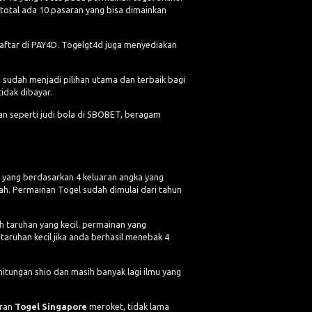
, total ada 10 pasaran yang bisa dimainkan
rdaftar di PAY4D. Togelgt4d juga menyediakan
sudah menjadi pilihan utama dan terbaik bagi
idak dibayar.
n seperti judi bola di SBOBET, beragam
 yang berdasarkan 4 keluaran angka yang
ah. Permainan Togel sudah dimulai dari tahun
h taruhan yang kecil. permainan yang
taruhan kecil jika anda berhasil menebak 4
 hitungan shio dan masih banyak lagi ilmu yang
aran
Togel Singapore
meroket, tidak lama
mainan Togel Online.