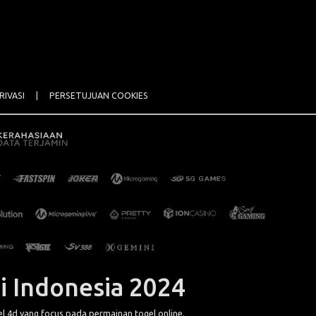
RIVASI
|
PERSETUJUAN COOKIES
i Indonesia 2024
gel 4d yang focus pada permainan togel online.