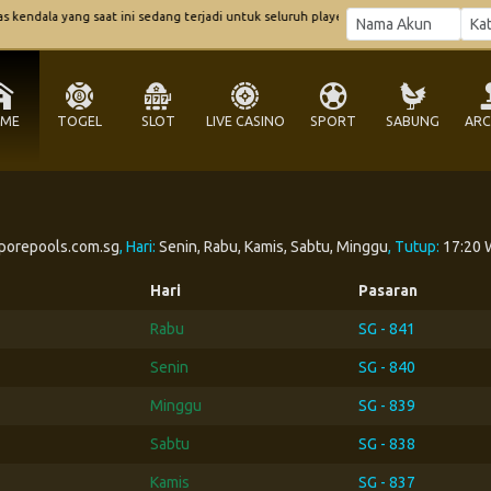
g saat ini sedang terjadi untuk seluruh player yang sedang melakukan deposit ke 
ME
TOGEL
SLOT
LIVE CASINO
SPORT
SABUNG
ARC
porepools.com.sg
, Hari:
Senin, Rabu, Kamis, Sabtu, Minggu
, Tutup:
17:20 
Hari
Pasaran
Rabu
SG - 841
Senin
SG - 840
Minggu
SG - 839
Sabtu
SG - 838
Kamis
SG - 837