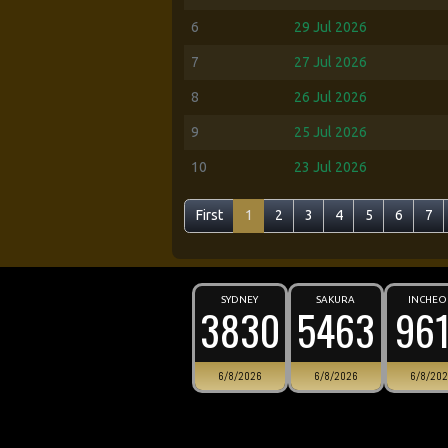
6
29 Jul 2026
7
27 Jul 2026
8
26 Jul 2026
9
25 Jul 2026
10
23 Jul 2026
First
1
2
3
4
5
6
7
SYDNEY
SAKURA
INCHE
3830
5463
96
6/8/2026
6/8/2026
6/8/20