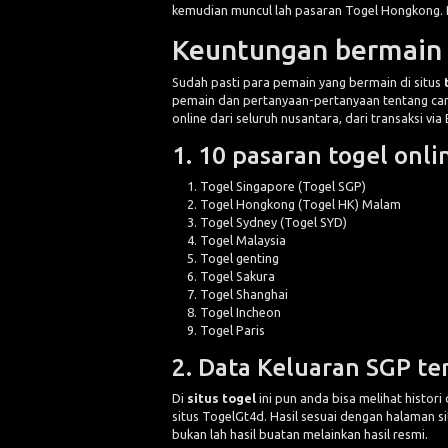
Keuntungan bermain d
Sudah pasti para pemain yang bermain di situs
pemain dan pertanyaan-pertanyaan tentang car
online dari seluruh nusantara, dari transaksi vi
1. 10 pasaran togel onli
Togel Singapore (Togel SGP)
Togel Hongkong (Togel HK) Malam
Togel Sydney (Togel SYD)
Togel Malaysia
Togel genting
Togel Sakura
Togel Shanghai
Togel Incheon
Togel Paris
2. Data Keluaran SGP te
Di
situs togel
ini pun anda bisa melihat histori
situs TogelGt4d. Hasil sesuai dengan halaman si
bukan lah hasil buatan melainkan hasil resmi.