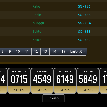
Rabu
SG - 836
Senin
SG - 835
Minggu
SG - 834
Sabtu
SG - 833
Kamis
SG - 832
8
9
10
11
12
13
14
15
Last ( 53 )
ON
SINGAPORE
MALAYSIA
SHANGHAI
GENTING
H
14
0715
4549
6149
5849
1
26
5/8/2026
6/8/2026
6/8/2026
6/8/2026
5
HK SIANG
9220