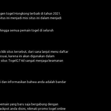
gen togel Hongkong terbaik di tahun 2021.
 ini menjadi misi situs ini dalam menjadi
ehingga semua pemain togel di seluruh
ik situs tersebut, dari sana lanjut menu daftar
esuai, karena ini akan digunakan dalam
a, situs TogelGT4d sangat menjaga keamanan
ami dan informasikan bahwa anda adalah bandar
 pemain yang baru saja bergabung dengan
kpot anda disini, nikmati promo togel online
line. Kenyamanan anda adalah yang terpenting,