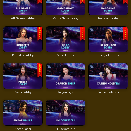
All Games Lobby
Game Show Lobby
Baccarat Lobby
Roulette Lobby
Sicbo Lobby
Blackjack Lobby
Poker Lobby
Dragon Tiger
Casino Hold'em
Andar Bahar
Hi-Lo Western