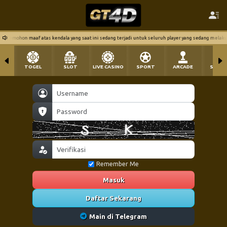
maaf atas kendala yang saat ini sedang terjadi untuk seluruh player yang sedang melakukan deposi
TOGEL
SLOT
LIVE CASINO
SPORT
ARCADE
SABU
Remember Me
Masuk
Daftar Sekarang
Main di Telegram