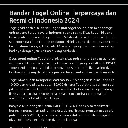
Bandar Togel Online Terpercaya dan
Resmi di Indonesia 2024
Togelgt4d adalah salah satu agen judi togel online dan bandar togel
online yang terpercaya di Indonesia yang resmi. Situs togel 4d yang
focus pada permainan togel online. Salah satu situs togel resmi togel
singapore dan juga togel hongkong. Disini juga terdapat pasaran togel
favorit dunia lainnya, total ada 10 pasaran yang bisa dimainkan setiap
hari nya dengan jam keluaran yang berbeda.
Situs
togel online
Togelgt4d adalah situs judi online dengan uang asli
yang memiliki lisensi resmi untuk game online yang terdaftar di PAY4D.
Togelgt4d juga menyediakan permainan slot online, live casino dan
tembak ikan yang dapat para pemain bisa mainkan dan masi banyak lagi.
TogelGt4d sudah beroperasi dari tahun 2015 dengan minimal deposit
10.000 dan withdraw sebesar 50.000 dimana Togelgt4d sudah menjadi
pilihan utama dan terbaik bagi masyarakat Indonesia. Dengan adanya
lisensi resmi, maka member bisa melakukan taruhan di permainan
apapun tanpa takut tidak dibayar.
hanya cukup dengan 1 akun GACOR DI GT4D, anda bisa menikmati
beragam permainan judi online di web ini. Nikmati permainan seperti
judi bola di SBOBET, beragam permainan slot seperti salah Pragmatic
play, Joker123, tembak ikan dan juga lainnya.