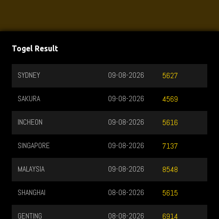
Togel Result
HK SIANG
09-08-2026
27
4008
69
16
37
48
15
14