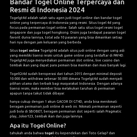
Bandar Togel Online Terpercaya dan
Resmi di Indonesia 2024
Togelgt4d adalah salah satu agen judi togel online dan bandar togel
online yang terpercaya di Indonesia yang resmi. Situs togel 4d yang
focus pada permainan togel online. Salah satu situs togel resmi togel
singapore dan juga togel hongkong. Disini juga terdapat pasaran togel
favorit dunia lainnya, total ada 10 pasaran yang bisa dimainkan setiap
hari nya dengan jam keluaran yang berbeda.
Situs
togel online
Togelgt4d adalah situs judi online dengan uang asli
yang memiliki lisensi resmi untuk game online yang terdaftar di PAY4D.
Togelgt4d juga menyediakan permainan slot online, live casino dan
tembak ikan yang dapat para pemain bisa mainkan dan masi banyak lagi.
TogelGt4d sudah beroperasi dari tahun 2015 dengan minimal deposit
10.000 dan withdraw sebesar 50.000 dimana Togelgt4d sudah menjadi
pilihan utama dan terbaik bagi masyarakat Indonesia. Dengan adanya
lisensi resmi, maka member bisa melakukan taruhan di permainan
apapun tanpa takut tidak dibayar.
hanya cukup dengan 1 akun GACOR DI GT4D, anda bisa menikmati
beragam permainan judi online di web ini. Nikmati permainan seperti
judi bola di SBOBET, beragam permainan slot seperti salah Pragmatic
play, Joker123, tembak ikan dan juga lainnya.
Apa itu Togel Online?
tahukah anda bahwa
togel
itu kependekan dari Toto Gelap? dan