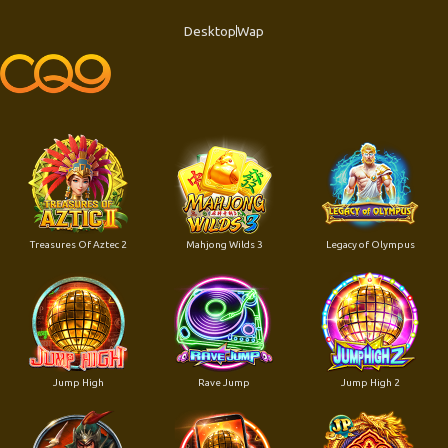
Desktop
Wap
Treasures Of Aztec 2
Mahjong Wilds 3
Legacy of Olympus
Jump High
Rave Jump
Jump High 2