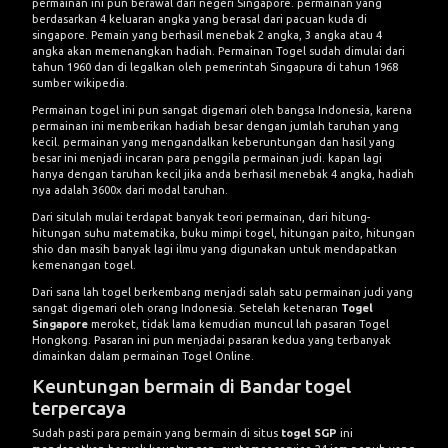
permainan ini pun berawal dari negeri Singapore. permainan yang
berdasarkan 4 keluaran angka yang berasal dari pacuan kuda di
singapore. Pemain yang berhasil menebak 2 angka, 3 angka atau 4
angka akan memenangkan hadiah. Permainan Togel sudah dimulai dari
tahun 1960 dan di legalkan oleh pemerintah Singapura di tahun 1968
sumber
wikipedia
.
Permainan togel ini pun sangat digemari oleh bangsa Indonesia, karena
permainan ini memberikan hadiah besar dengan jumlah taruhan yang
kecil. permainan yang mengandalkan keberuntungan dan hasil yang
besar ini menjadi incaran para penggila permainan judi. kapan lagi
hanya dengan taruhan kecil jika anda berhasil menebak 4 angka, hadiah
nya adalah 3600x dari modal taruhan.
Dari situlah mulai terdapat banyak teori permainan, dari hitung-
hitungan suhu matematika,
buku mimpi
togel, hitungan paito, hitungan
shio dan masih banyak lagi ilmu yang digunakan untuk mendapatkan
kemenangan togel.
Dari sana lah togel berkembang menjadi salah satu permainan judi yang
sangat digemari oleh orang Indonesia. Setelah ketenaran
Togel
Singapore
meroket, tidak lama kemudian muncul lah pasaran Togel
Hongkong. Pasaran ini pun menjadai pasaran kedua yang terbanyak
dimainkan dalam permainan Togel Online.
Keuntungan bermain di Bandar togel
terpercaya
Sudah pasti para pemain yang bermain di situs
togel SGP
ini