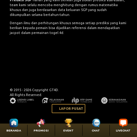
Prediksi SGP
harian yang kami berikan juga bukan prediksi asal-asalan,
team kami selalu mencoba menghitung dengan rumus matematika
khusus dan juga berdasarkan data keluaran SGP yang sudah
dikumpulkan selama bertahun-tahun.
Dengan ilmu dan perhitungan khusus semoga setiap prediksi yang kami
berikan kepada pemain bisa dijadikan referensi dalam mendapatkan
jacpot dalam permainan togel 4d.
© 2015 - 2026 Copyright GT4D.
All Rights Reserved.
LAPOR PUSAT
BERANDA
PROMOSI
EVENT
CHAT
LIVECHAT