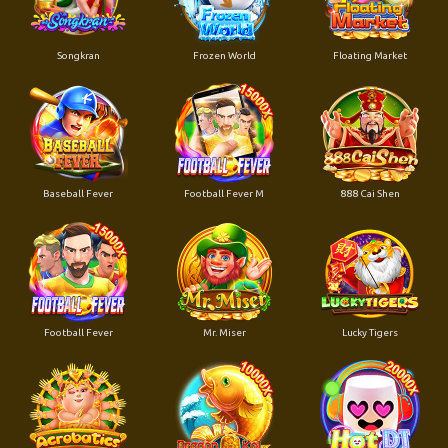
Songkran
Frozen World
Floating Market
Baseball Fever
Football Fever M
888 Cai Shen
Football Fever
Mr. Miser
Lucky Tigers