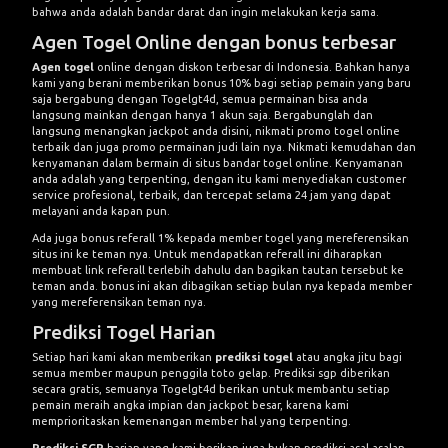
bahwa anda adalah bandar darat dan ingin melakukan kerja sama.
Agen Togel Online dengan bonus terbesar
Agen togel
online dengan diskon terbesar di Indonesia. Bahkan hanya
kami yang berani memberikan bonus 10% bagi setiap pemain yang baru
saja bergabung dengan Togelgt4d, semua permainan bisa anda
langsung mainkan dengan hanya 1 akun saja. Bergabunglah dan
langsung menangkan jackpot anda disini, nikmati promo togel online
terbaik dan juga promo permainan judi lain nya. Nikmati kemudahan dan
kenyamanan dalam bermain di situs bandar togel online. Kenyamanan
anda adalah yang terpenting, dengan itu kami menyediakan customer
service profesional, terbaik, dan tercepat selama 24 jam yang dapat
melayani anda kapan pun.
Ada juga bonus referall 1% kepada member togel yang mereferensikan
situs ini ke teman nya. Untuk mendapatkan referall ini diharapkan
membuat link referall terlebih dahulu dan bagikan tautan tersebut ke
teman anda. bonus ini akan dibagikan setiap bulan nya kepada member
yang mereferensikan teman nya.
Prediksi Togel Harian
Setiap hari kami akan memberikan
prediksi togel
atau angka jitu bagi
semua member maupun penggila toto gelap. Prediksi sgp diberikan
secara gratis, semuanya Togelgt4d berikan untuk membantu setiap
pemain meraih angka impian dan jackpot besar, karena kami
memprioritaskan kemenangan member hal yang terpenting.