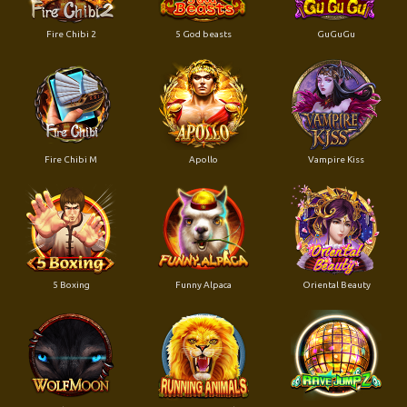
Fire Chibi 2
5 God beasts
GuGuGu
Fire Chibi M
Apollo
Vampire Kiss
5 Boxing
Funny Alpaca
Oriental Beauty