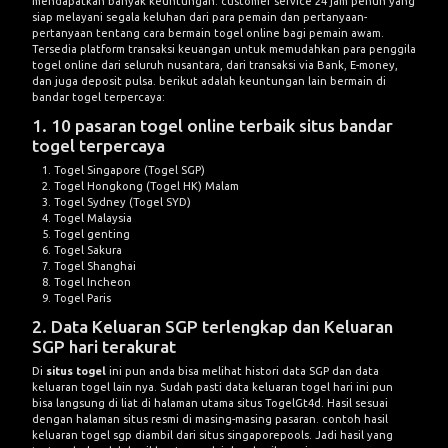
mendapatkan banyak keuntungan. customer service 24 jam penuh yang
siap melayani segala keluhan dari para pemain dan pertanyaan-
pertanyaan tentang cara bermain togel online bagi pemain awam.
Tersedia platform transaksi keuangan untuk memudahkan para penggila
togel online dari seluruh nusantara, dari transaksi via Bank, E-money,
dan juga deposit pulsa. berikut adalah keuntungan lain bermain di
bandar togel terpercaya:
1. 10 pasaran togel online terbaik situs bandar
togel terpercaya
Togel Singapore (Togel SGP)
Togel Hongkong (Togel HK) Malam
Togel Sydney (Togel SYD)
Togel Malaysia
Togel genting
Togel Sakura
Togel Shanghai
Togel Incheon
Togel Paris
2. Data Keluaran SGP terlengkap dan Keluaran
SGP hari terakurat
Di
situs togel
ini pun anda bisa melihat histori data SGP dan data
keluaran togel lain nya. Sudah pasti data keluaran togel hari ini pun
bisa langsung di liat di halaman utama situs TogelGt4d. Hasil sesuai
dengan halaman situs resmi di masing-masing pasaran. contoh hasil
keluaran togel sgp diambil dari situs
singaporepools
. Jadi hasil yang