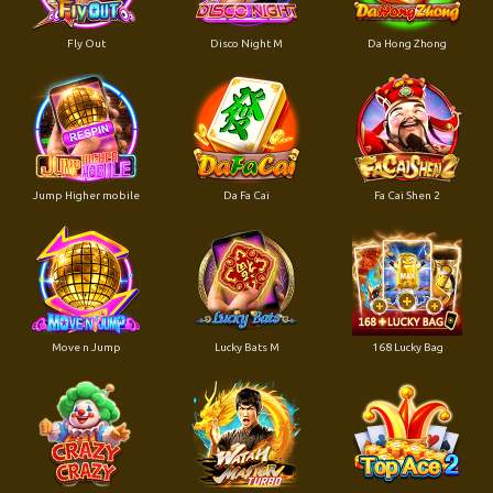
Fly Out
Disco Night M
Da Hong Zhong
Jump Higher mobile
Da Fa Cai
Fa Cai Shen 2
Move n Jump
Lucky Bats M
168 Lucky Bag