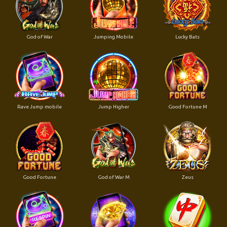
God of War
Jumping Mobile
Lucky Bats
Rave Jump mobile
Jump Higher
Good Fortune M
Good Fortune
God of War M
Zeus