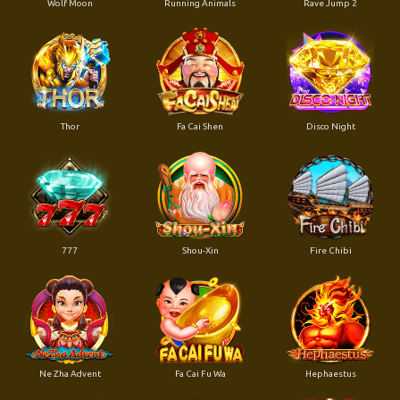
Wolf Moon
Running Animals
Rave Jump 2
Thor
Fa Cai Shen
Disco Night
777
Shou-Xin
Fire Chibi
Ne Zha Advent
Fa Cai Fu Wa
Hephaestus