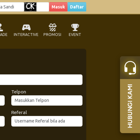
 tujuan bank atau melakukan penarikan semua akan di proseskan jika sudah normal 
Masuk
Daftar
ADE
INTERACTIVE
PROMOSI
EVENT
Telpon
Referal