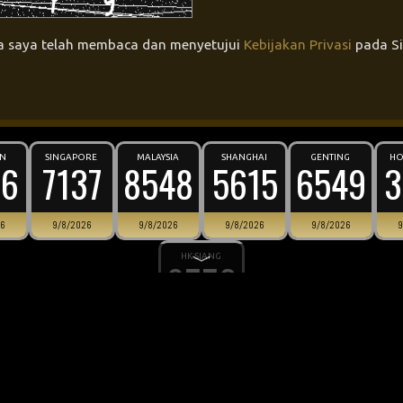
a saya telah membaca dan menyetujui
Kebijakan Privasi
pada Sit
ON
SINGAPORE
MALAYSIA
SHANGHAI
GENTING
H
16
7137
8548
5615
6549
3
26
9/8/2026
9/8/2026
9/8/2026
9/8/2026
9
HK SIANG
8556
10/8/2026