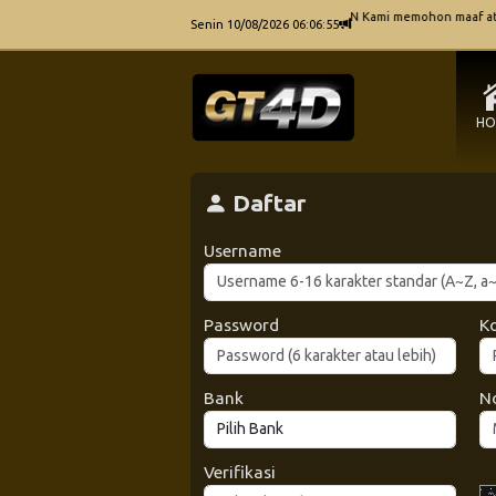
PENGUMUMAN Kami memohon maaf atas kendala ya
Senin 10/08/2026 06:06:56
HO
Daftar
Username
Password
K
Bank
N
Verifikasi