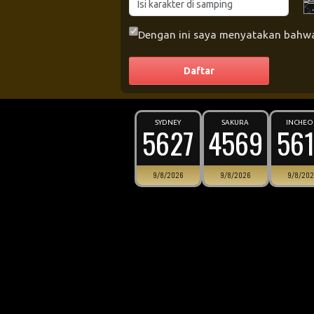
Dengan ini saya menyatakan bahw
SYDNEY
SAKURA
INCHE
5627
4569
56
9/8/2026
9/8/2026
9/8/20