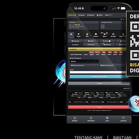
TENTANG KAMI
|
BANTUAN
|