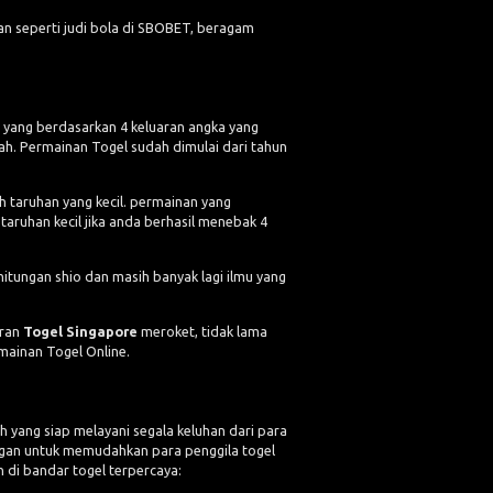
n seperti judi bola di SBOBET, beragam
 yang berdasarkan 4 keluaran angka yang
ah. Permainan Togel sudah dimulai dari tahun
h taruhan yang kecil. permainan yang
taruhan kecil jika anda berhasil menebak 4
 hitungan shio dan masih banyak lagi ilmu yang
aran
Togel Singapore
meroket, tidak lama
mainan Togel Online.
 yang siap melayani segala keluhan dari para
ngan untuk memudahkan para penggila togel
n di bandar togel terpercaya: