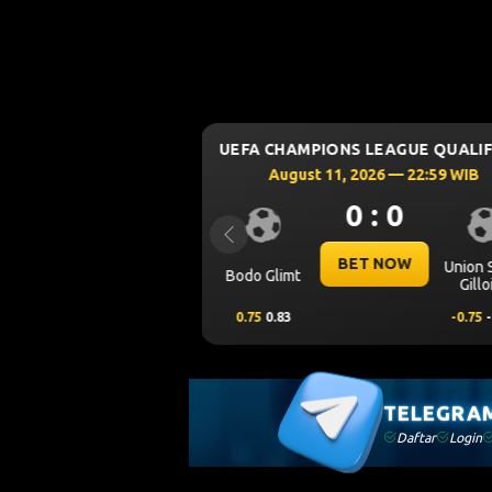
UEFA CHAMPIONS LEAGUE QUALIF
August 11, 2026 — 22:00 WIB
0 : 0
Previous
BET NOW
Kairat Almaty
Levski
(n)
0.00
0.82
0.00
-
TELEGRA
Daftar
Login