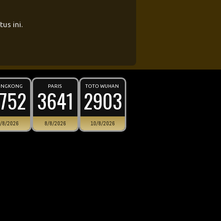
us ini.
ONGKONG
PARIS
TOTO WUHAN
752
3641
2903
/8/2026
8/8/2026
10/8/2026