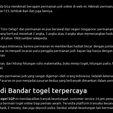
 bisa menikmati beragam permainan judi online di web ini. Nikmati permaina
ker123, tembak ikan dan juga lainnya.
 Toto Gelap? dan permainan ini pun berawal dari negeri Singapore. permainan
 yang berhasil menebak 2 angka, 3 angka atau 4 angka akan memenangkan hadi
a di tahun 1968 sumber
wikipedia
.
angsa Indonesia, karena permainan ini memberikan hadiah besar dengan jumla
r ini menjadi incaran para penggila permainan judi. kapan lagi hanya dengan 
han.
inan, dari hitung-hitungan suhu matematika,
buku mimpi
togel, hitungan paito,
el.
atu permainan judi yang sangat digemari oleh orang Indonesia. Setelah keten
Pasaran ini pun menjadai pasaran kedua yang terbanyak dimainkan dalam per
i Bandar togel terpercaya
togel SGP
ini mendapatkan banyak keuntungan. customer service 24 jam penuh
a bermain togel online bagi pemain awam. Tersedia platform transaksi keua
a Bank, E-money, dan juga deposit pulsa. berikut adalah keuntungan lain bermai