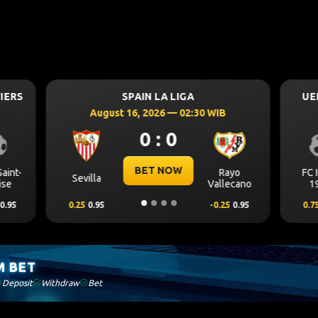
IERS
UEFA CHAMPIONS LEAGUE QUALIFIERS
UEF
August 12, 2026 — 00:00 WIB
0 : 0
BET NOW
Kauno
Dinamo
 Sofia
Zalgiris
Zagreb
Nij
0.94
-1.25
1.00
1.25
0.88
0.0
M BET
Deposit
Withdraw
Bet