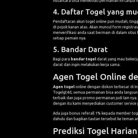
nusantara bisa menikmati permainan ini tanpa 
4. Daftar Togel yang m
Pendaftaran akun togel online pun mudah, tingg
di pojok kanan atas. Akan muncul form registra
menverifikasi anda saat bermain di dalam situ
setiap pemain nya.
5. Bandar Darat
Bagi para
bandar togel
darat yang mau bekerja
darat dan ingin melakukan kerja sama.
Agen Togel Online d
Agen togel
online dengan diskon terbesar di 
Togelgt4d, semua permainan bisa anda langsung
terbaik dan juga promo permainan judi lain ny
dengan itu kami menyediakan customer service p
Ada juga bonus referall 1% kepada member togel
dahulu dan bagikan tautan tersebut ke teman a
Prediksi Togel Harian