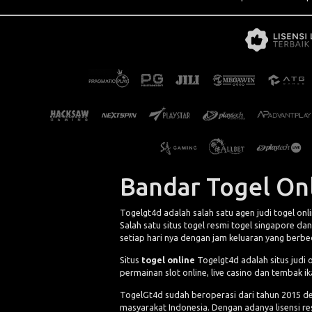
Bandar Togel Onl
Togelgt4d adalah salah satu agen judi togel onl
Salah satu situs togel resmi togel singapore dan
setiap hari nya dengan jam keluaran yang berbe
Situs
togel online
Togelgt4d adalah situs judi 
permainan slot online, live casino dan tembak 
TogelGt4d sudah beroperasi dari tahun 2015 de
masyarakat Indonesia. Dengan adanya lisensi r