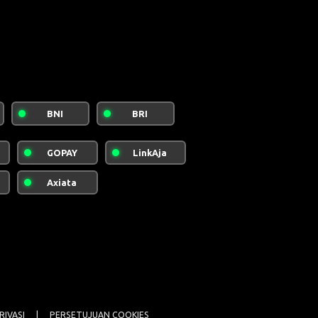
BNI
BRI
GOPAY
LinkAja
Axiata
RIVASI
|
PERSETUJUAN COOKIES