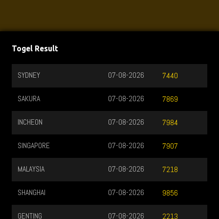
Togel Result
HK SIANG
07-08-2026
7440
88
7869
7984
7907
7218
9856
2213