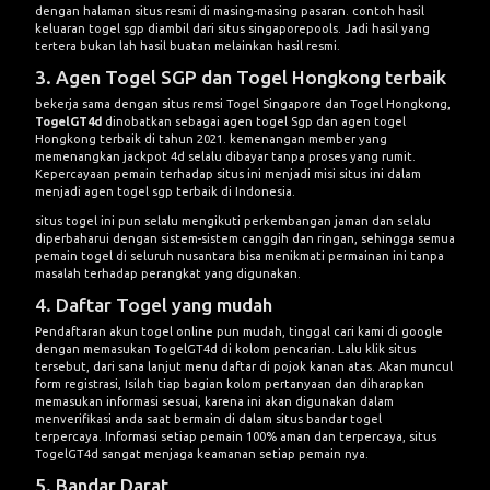
dengan halaman situs resmi di masing-masing pasaran. contoh hasil
keluaran togel sgp diambil dari situs
singaporepools
. Jadi hasil yang
tertera bukan lah hasil buatan melainkan hasil resmi.
3. Agen Togel SGP dan Togel Hongkong terbaik
bekerja sama dengan situs remsi Togel Singapore dan Togel Hongkong,
TogelGT4d
dinobatkan sebagai agen togel Sgp dan agen togel
Hongkong terbaik di tahun 2021. kemenangan member yang
memenangkan jackpot 4d selalu dibayar tanpa proses yang rumit.
Kepercayaan pemain terhadap situs ini menjadi misi situs ini dalam
menjadi agen togel sgp terbaik di Indonesia.
situs togel ini pun selalu mengikuti perkembangan jaman dan selalu
diperbaharui dengan sistem-sistem canggih dan ringan, sehingga semua
pemain togel di seluruh nusantara bisa menikmati permainan ini tanpa
masalah terhadap perangkat yang digunakan.
4. Daftar Togel yang mudah
Pendaftaran akun togel online pun mudah, tinggal cari kami di google
dengan memasukan TogelGT4d di kolom pencarian. Lalu klik situs
tersebut, dari sana lanjut menu daftar di pojok kanan atas. Akan muncul
form registrasi, Isilah tiap bagian kolom pertanyaan dan diharapkan
memasukan informasi sesuai, karena ini akan digunakan dalam
menverifikasi anda saat bermain di dalam situs bandar togel
terpercaya. Informasi setiap pemain 100% aman dan terpercaya, situs
TogelGT4d sangat menjaga keamanan setiap pemain nya.
5. Bandar Darat