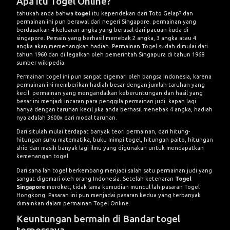
Apa itu Togel Online?
tahukah anda bahwa
togel
itu kependekan dari Toto Gelap? dan
permainan ini pun berawal dari negeri Singapore. permainan yang
berdasarkan 4 keluaran angka yang berasal dari pacuan kuda di
singapore. Pemain yang berhasil menebak 2 angka, 3 angka atau 4
angka akan memenangkan hadiah. Permainan Togel sudah dimulai dari
tahun 1960 dan di legalkan oleh pemerintah Singapura di tahun 1968
sumber
wikipedia
.
Permainan togel ini pun sangat digemari oleh bangsa Indonesia, karena
permainan ini memberikan hadiah besar dengan jumlah taruhan yang
kecil. permainan yang mengandalkan keberuntungan dan hasil yang
besar ini menjadi incaran para penggila permainan judi. kapan lagi
hanya dengan taruhan kecil jika anda berhasil menebak 4 angka, hadiah
nya adalah 3600x dari modal taruhan.
Dari situlah mulai terdapat banyak teori permainan, dari hitung-
hitungan suhu matematika,
buku mimpi
togel, hitungan paito, hitungan
shio dan masih banyak lagi ilmu yang digunakan untuk mendapatkan
kemenangan togel.
Dari sana lah togel berkembang menjadi salah satu permainan judi yang
sangat digemari oleh orang Indonesia. Setelah ketenaran
Togel
Singapore
meroket, tidak lama kemudian muncul lah pasaran Togel
Hongkong. Pasaran ini pun menjadai pasaran kedua yang terbanyak
dimainkan dalam permainan Togel Online.
Keuntungan bermain di Bandar togel
terpercaya