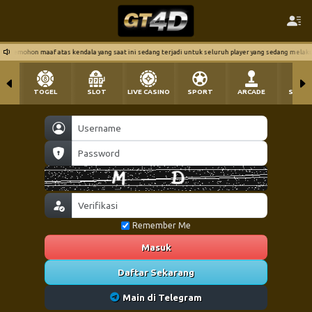
maaf atas kendala yang saat ini sedang terjadi untuk seluruh player yang sedang melakukan deposi
TOGEL
SLOT
LIVE CASINO
SPORT
ARCADE
SABU
Remember Me
Masuk
Daftar Sekarang
Main di Telegram