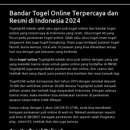
Bandar Togel Online Terpercaya dan
Resmi di Indonesia 2024
Togelgt4d adalah salah satu agen judi togel online dan bandar togel
online yang terpercaya di Indonesia yang resmi. Situs togel 4d yang
focus pada permainan togel online. Salah satu situs togel resmi togel
singapore dan juga togel hongkong. Disini juga terdapat pasaran togel
favorit dunia lainnya, total ada 10 pasaran yang bisa dimainkan setiap
hari nya dengan jam keluaran yang berbeda.
Situs
togel online
Togelgt4d adalah situs judi online dengan uang asli
yang memiliki lisensi resmi untuk game online yang terdaftar di PAY4D.
Togelgt4d juga menyediakan permainan slot online, live casino dan
tembak ikan yang dapat para pemain bisa mainkan dan masi banyak lagi.
TogelGt4d sudah beroperasi dari tahun 2015 dengan minimal deposit
10.000 dan withdraw sebesar 50.000 dimana Togelgt4d sudah menjadi
pilihan utama dan terbaik bagi masyarakat Indonesia. Dengan adanya
lisensi resmi, maka member bisa melakukan taruhan di permainan
apapun tanpa takut tidak dibayar.
hanya cukup dengan 1 akun GACOR DI GT4D, anda bisa menikmati
beragam permainan judi online di web ini. Nikmati permainan seperti
judi bola di SBOBET, beragam permainan slot seperti salah Pragmatic
play, Joker123, tembak ikan dan juga lainnya.