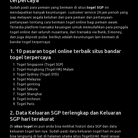
Sudah pasti para pemain yang bermain di situs
togel SGP
ini
mendapatkan banyak keuntungan. customer service 24 jam penuh yang
siap melayani segala keluhan dari para pemain dan pertanyaan-
pertanyaan tentang cara bermain togel online bagi pemain awam.
Tersedia platform transaksi keuangan untuk memudahkan para penggila
togel online dari seluruh nusantara, dari transaksi via Bank, E-money,
dan juga deposit pulsa. berikut adalah keuntungan lain bermain di
bandar togel terpercaya:
1. 10 pasaran togel online terbaik situs bandar
togel terpercaya
Togel Singapore (Togel SGP)
Togel Hongkong (Togel HK) Malam
Togel Sydney (Togel SYD)
Togel Malaysia
Togel genting
Togel Sakura
Togel Shanghai
Togel Incheon
Togel Paris
2. Data Keluaran SGP terlengkap dan Keluaran
SGP hari terakurat
Di
situs togel
ini pun anda bisa melihat histori data SGP dan data
keluaran togel lain nya. Sudah pasti data keluaran togel hari ini pun
bisa langsung di liat di halaman utama situs TogelGt4d. Hasil sesuai