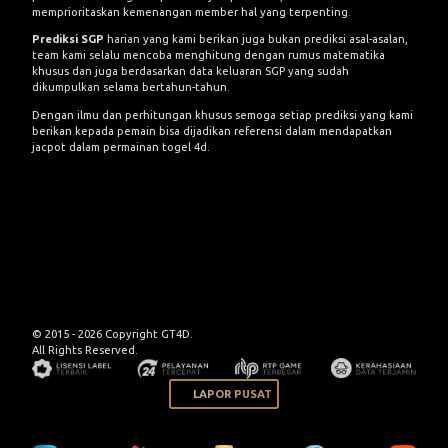
memprioritaskan kemenangan member hal yang terpenting.
Prediksi SGP
harian yang kami berikan juga bukan prediksi asal-asalan,
team kami selalu mencoba menghitung dengan rumus matematika
khusus dan juga berdasarkan data keluaran SGP yang sudah
dikumpulkan selama bertahun-tahun.
Dengan ilmu dan perhitungan khusus semoga setiap prediksi yang kami
berikan kepada pemain bisa dijadikan referensi dalam mendapatkan
jacpot dalam permainan togel 4d.
© 2015 - 2026 Copyright GT4D.
All Rights Reserved.
LAPOR PUSAT