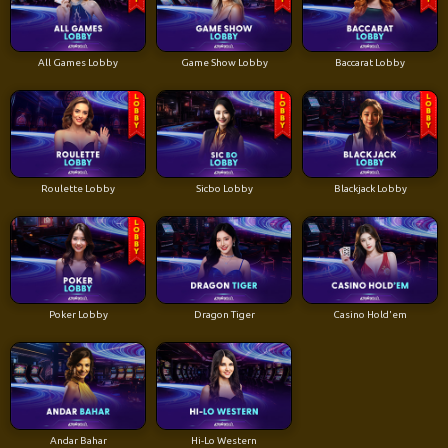
All Games Lobby
Game Show Lobby
Baccarat Lobby
Roulette Lobby
Sicbo Lobby
Blackjack Lobby
Poker Lobby
Dragon Tiger
Casino Hold'em
Andar Bahar
Hi-Lo Western