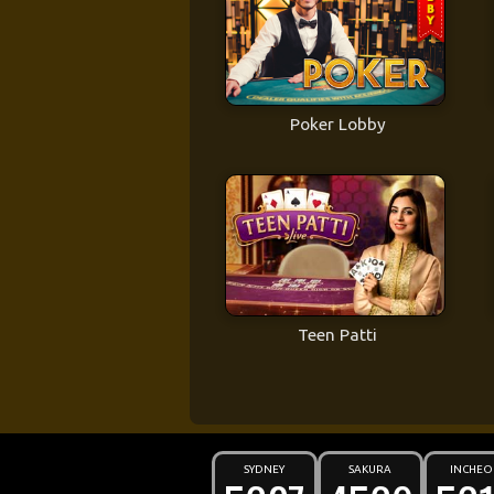
Poker Lobby
Teen Patti
SYDNEY
SAKURA
INCHE