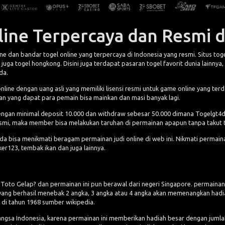
ine Terpercaya dan Resmi d
ine dan bandar togel online yang terpercaya di Indonesia yang resmi. Situs to
 juga togel hongkong. Disini juga terdapat pasaran togel favorit dunia lainnya
da.
online dengan uang asli yang memiliki lisensi resmi untuk game online yang te
ikan yang dapat para pemain bisa mainkan dan masi banyak lagi.
ngan minimal deposit 10.000 dan withdraw sebesar 50.000 dimana Togelgt4d 
esmi, maka member bisa melakukan taruhan di permainan apapun tanpa takut t
 bisa menikmati beragam permainan judi online di web ini. Nikmati permaina
ker123, tembak ikan dan juga lainnya.
 Toto Gelap? dan permainan ini pun berawal dari negeri Singapore. permainan
 yang berhasil menebak 2 angka, 3 angka atau 4 angka akan memenangkan hadi
a di tahun 1968 sumber
wikipedia
.
angsa Indonesia, karena permainan ini memberikan hadiah besar dengan jumla