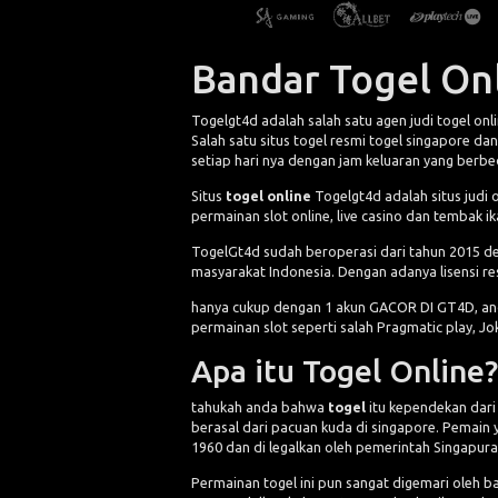
Bandar Togel Onl
Togelgt4d adalah salah satu agen judi togel onl
Salah satu situs togel resmi togel singapore dan
setiap hari nya dengan jam keluaran yang berbe
Situs
togel online
Togelgt4d adalah situs judi 
permainan slot online, live casino dan tembak 
TogelGt4d sudah beroperasi dari tahun 2015 de
masyarakat Indonesia. Dengan adanya lisensi r
hanya cukup dengan 1 akun GACOR DI GT4D, anda
permainan slot seperti salah Pragmatic play, Jo
Apa itu Togel Online?
tahukah anda bahwa
togel
itu kependekan dari
berasal dari pacuan kuda di singapore. Pemain
1960 dan di legalkan oleh pemerintah Singapur
Permainan togel ini pun sangat digemari oleh b