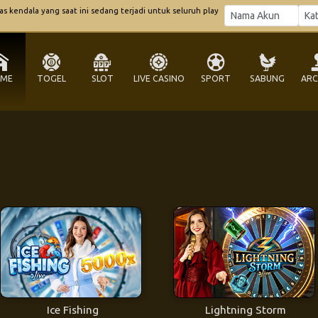
aat ini sedang terjadi untuk seluruh player yang sedang melakukan deposit ke tuj
ME
TOGEL
SLOT
LIVE CASINO
SPORT
SABUNG
ARC
Ice Fishing
Lightning Storm