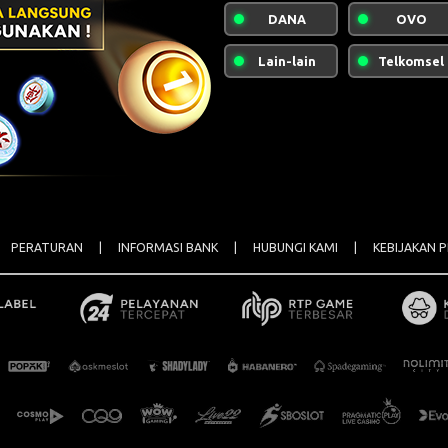
DANA
OVO
Lain-lain
Telkomsel
PERATURAN
|
INFORMASI BANK
|
HUBUNGI KAMI
|
KEBIJAKAN P