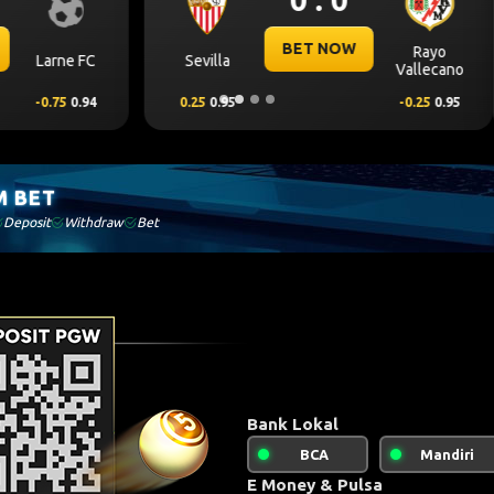
BET NOW
amo
Alaves
Getafe
Celt
reb
0.88
0.00
0.57
0.00
-0.67
0.2
M BET
Deposit
Withdraw
Bet
Bank Lokal
BCA
Mandiri
E Money & Pulsa