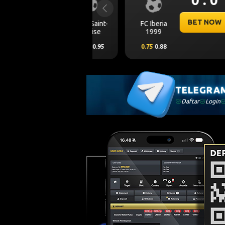
Previous
BET NOW
Kauno
Din
Zalgiris
Zag
-1.25
1.00
1.25
TELEGRA
Daftar
Login